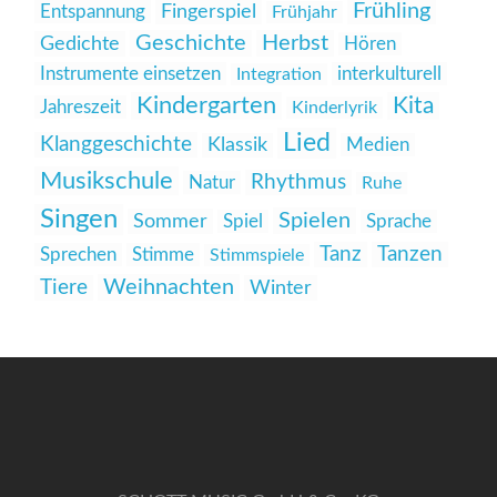
Frühling
Entspannung
Fingerspiel
Frühjahr
Geschichte
Herbst
Gedichte
Hören
Instrumente einsetzen
interkulturell
Integration
Kindergarten
Kita
Jahreszeit
Kinderlyrik
Lied
Klanggeschichte
Klassik
Medien
Musikschule
Rhythmus
Natur
Ruhe
Singen
Spielen
Sommer
Spiel
Sprache
Tanz
Tanzen
Sprechen
Stimme
Stimmspiele
Weihnachten
Tiere
Winter