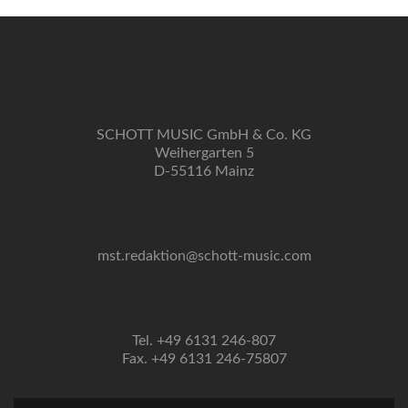
SCHOTT MUSIC GmbH & Co. KG
Weihergarten 5
D-55116 Mainz
mst.redaktion@schott-music.com
Tel. +49 6131 246-807
Fax. +49 6131 246-75807