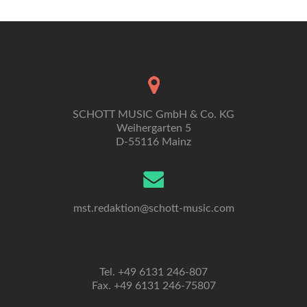
SCHOTT MUSIC GmbH & Co. KG
Weihergarten 5
D-55116 Mainz
mst.redaktion@schott-music.com
Tel. +49 6131 246-807
Fax. +49 6131 246-75807