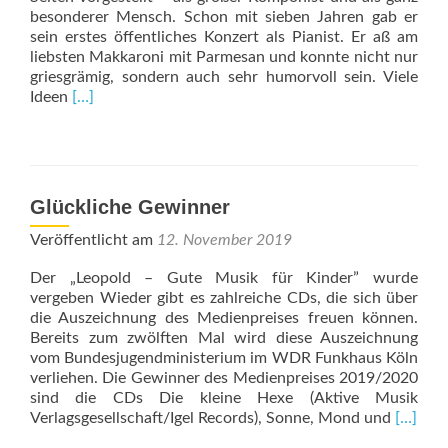
beson­derer Mensch. Schon mit sieben Jahren gab er
sein erstes öffentliches Konzert als Pianist. Er aß am
liebsten Makkaroni mit Parmesan und konnte nicht nur
griesgrämig, sondern auch sehr humorvoll sein. Viele
Read
Ideen
[…]
more
about
Beethoven
250
Jahre
Glückliche Gewinner
–
Spannende
Veröffentlicht am
12. November 2019
Geschichten
und
Der „Leopold – Gute Musik für Kinder” wurde
viel
vergeben Wieder gibt es zahlreiche CDs, die sich über
Musik
die Auszeichnung des Medienpreises freuen können.
Bereits zum zwölften Mal wird diese Auszeichnung
vom Bundesjugendministerium im WDR Funkhaus Köln
verliehen. Die Gewinner des Medienpreises 2019/2020
sind die CDs Die kleine Hexe (Aktive Musik
Read
Verlagsgesellschaft/Igel Records), Sonne, Mond und
[…]
more