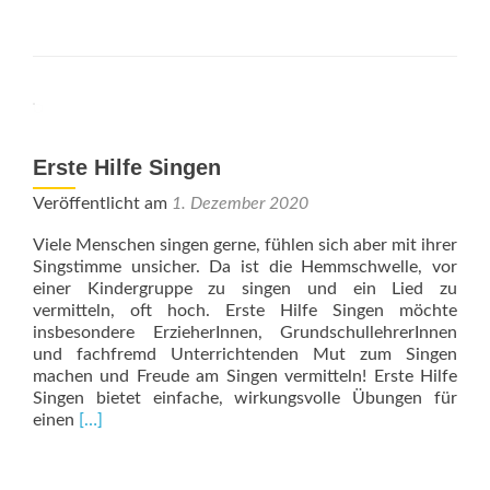
abo
Voll
moti
Der
Pod
für
Mus
Erste Hilfe Singen
Veröffentlicht am
1. Dezember 2020
Viele Menschen singen gerne, fühlen sich aber mit ihrer
Singstimme unsicher. Da ist die Hemmschwelle, vor
einer Kindergruppe zu singen und ein Lied zu
vermitteln, oft hoch. Erste Hilfe Singen möchte
insbesondere ErzieherInnen, GrundschullehrerInnen
und fachfremd Unterrichtenden Mut zum Singen
machen und Freude am Singen vermitteln! Erste Hilfe
Singen bietet einfache, wirkungsvolle Übungen für
Read
einen
[…]
more
about
Erste