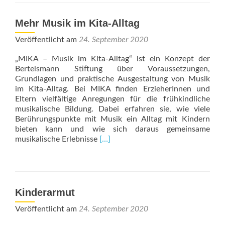
Hilfe
Singen
Mehr Musik im Kita-Alltag
Veröffentlicht am
24. September 2020
„MIKA – Musik im Kita-Alltag“ ist ein Konzept der
Bertelsmann Stiftung über Voraussetzungen,
Grundlagen und praktische Ausgestaltung von Musik
im Kita-Alltag. Bei MIKA finden ErzieherInnen und
Eltern vielfältige Anregungen für die frühkindliche
musikalische Bildung. Dabei erfahren sie, wie viele
Berührungspunkte mit Musik ein Alltag mit Kindern
bieten kann und wie sich daraus gemeinsame
Read
musikalische Erlebnisse
[…]
more
about
Mehr
Musik
im
Kinderarmut
Kita-
Veröffentlicht am
24. September 2020
Alltag