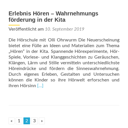
Akademie
der
Kulturellen
Erlebnis Hören – Wahrnehmungs
Bildung
förderung in der Kita
Veröffentlicht am
10. September 2019
Die Hörschule mit Olli Ohrwurm Die Neuerscheinung
bietet eine Fülle an Ideen und Materialien zum Thema
„Hören“ in der Kita. Spannende Hörexperimente, Hör-
Spiele, Vorlese- und Klanggeschichten zu Geräuschen,
Klängen, Lärm und Stille vermitteln unterschiedlichste
Höreindrücke und fördern die Sinneswahrnehmung.
Durch eigenes Erleben, Gestalten und Untersuchen
können die Kinder so ihre Hörwelt erforschen und
Read
ihren Hörsinn
[…]
more
about
Erlebnis
Hören
–
Wahrnehmungs
«
1
2
3
»
förderung