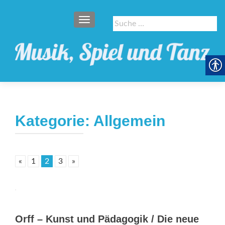
SCHALTE NAVIGATION
Suche
nach:
Kategorie:
Allgemein
«
1
2
3
»
Orff – Kunst und Pädagogik / Die neue