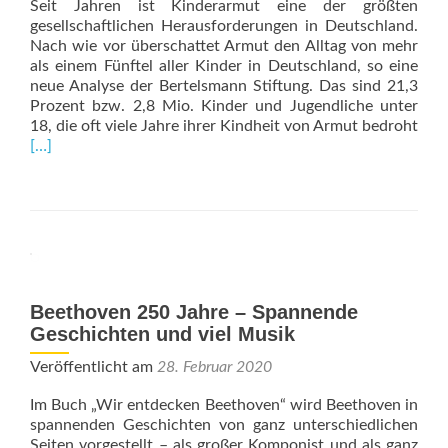
Seit Jahren ist Kinderarmut eine der größten
gesellschaftlichen Herausforderungen in Deutschland.
Nach wie vor überschattet Armut den Alltag von mehr
als einem Fünftel aller Kinder in Deutschland, so eine
neue Analyse der Bertelsmann Stiftung. Das sind 21,3
Prozent bzw. 2,8 Mio. Kinder und Jugendliche unter
18, die oft viele Jahre ihrer Kindheit von Armut bedroht
Read
[…]
more
about
Kinderarmut
Beethoven 250 Jahre – Spannende
Geschichten und viel Musik
Veröffentlicht am
28. Februar 2020
Im Buch „Wir entdecken Beethoven“ wird Beethoven in
spannenden Geschichten von ganz unterschiedlichen
Seiten vorgestellt – als großer Komponist und als ganz