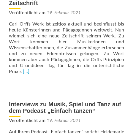
Zeitschrift
Veröffentlicht am
19. Februar 2021
Carl Orffs Werk ist zeitlos aktuell und beeinflusst bis
heute KünsterInnen und PädagogInnen weltweit. Nun
widmet sich eine neue Zeitschrift seinem Werk. Zu
Wort kommen hier MusikerInnen und
WissenschaftlerInnen, die Zusammenhänge erforschen
und zu neuen Erkenntnissen gelangen. Zu Wort
kommen aber auch PädagogInnen, die Orffs Prinzipien
und Grundideen Tag für Tag in die unterrichtliche
Read
Praxis
[…]
more
about
Orff
–
Kunst
Interviews zu Musik, Spiel und Tanz auf
und
dem Podcast „Einfach tanzen“
Pädagogik
/
Veröffentlicht am
19. Februar 2021
Die
neue
Auf Ihrem Podcast „Einfach tanzen“ spricht Heidemarie