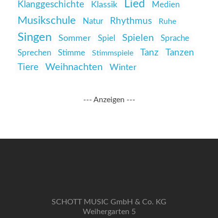
Lied
Klanggeschichte
Klassik
Medien
Musikschule
Rhythmus
Natur
Ruhe
Singen
Spielen
Sommer
Spiel
Sprache
Tanz
Tanzen
Sprechen
Stimme
Stimmspiele
Weihnachten
Tiere
Winter
--- Anzeigen ---
SCHOTT MUSIC GmbH & Co. KG
Weihergarten 5