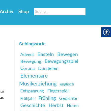
Suche
Archiv
Shop
nach:
Schlagworte
Basteln
Bewegen
Advent
Bewegungsspiel
Bewegung
Corona
Darstellen
Elementare
Musikerziehung
englisch
Entspannung
Fingerspiel
zur
as
Frühling
Gedichte
Frühjahr
Geschichte
Herbst
Hören