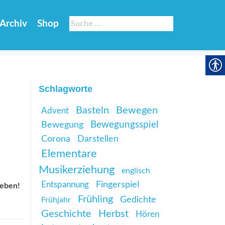
Suche
Archiv
Shop
nach:
Schlagworte
Basteln
Bewegen
Advent
Bewegungsspiel
Bewegung
Corona
Darstellen
Elementare
Musikerziehung
englisch
Entspannung
Fingerspiel
leben!
Frühling
Gedichte
Frühjahr
Geschichte
Herbst
Hören