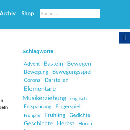
Suche
Archiv
Shop
nach:
Schlagworte
Basteln
Bewegen
Advent
Bewegungsspiel
Bewegung
Corona
Darstellen
Elementare
Musikerziehung
englisch
en
Entspannung
Fingerspiel
deln
Frühling
Gedichte
Frühjahr
Geschichte
Herbst
Hören