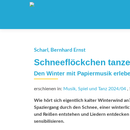
Scharl, Bernhard Ernst
Schneeflöckchen tanze
Den Winter mit Papiermusik erleb
erschienen in:
Musik, Spiel und Tanz 2024/04
, 
Wie hört sich eigentlich kalter Winterwind an?
Spaziergang durch den Schnee, einer winterli
und Reißen entstehen und Liedern entdecken w
sensibilisieren.