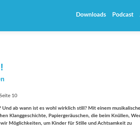
Zum
Inhalt
Downloads
Podcast
springen
!
en
Seite 10
 Und ab wann ist es wohl wirklich still? Mit einem musikalisch
chen Klanggeschichte, Papiergeräuschen, die beim Knüllen, We
ir Möglichkeiten, um Kinder für Stille und Achtsamkeit zu