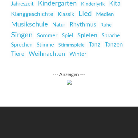
Kindergarten
Kita
Jahreszeit
Kinderlyrik
Lied
Klanggeschichte
Klassik
Medien
Musikschule
Rhythmus
Natur
Ruhe
Singen
Spielen
Sommer
Spiel
Sprache
Tanz
Tanzen
Sprechen
Stimme
Stimmspiele
Weihnachten
Tiere
Winter
--- Anzeigen ---