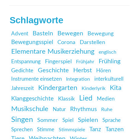
Schlagworte
Basteln
Bewegen
Advent
Bewegung
Bewegungsspiel
Corona
Darstellen
Elementare Musikerziehung
englisch
Frühling
Entspannung
Fingerspiel
Frühjahr
Geschichte
Herbst
Gedichte
Hören
Instrumente einsetzen
interkulturell
Integration
Kindergarten
Kita
Jahreszeit
Kinderlyrik
Lied
Klanggeschichte
Klassik
Medien
Musikschule
Rhythmus
Natur
Ruhe
Singen
Spielen
Sommer
Spiel
Sprache
Tanz
Tanzen
Sprechen
Stimme
Stimmspiele
Weihnachten
Tiere
Winter