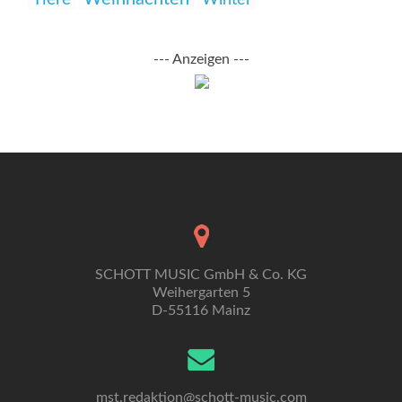
--- Anzeigen ---
SCHOTT MUSIC GmbH & Co. KG
Weihergarten 5
D-55116 Mainz
mst.redaktion@schott-music.com