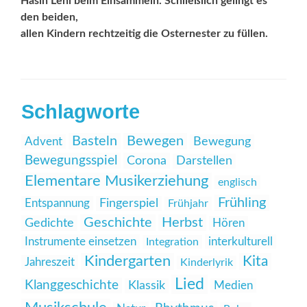
Häsin Leni beim Einsammeln. Schließlich gelingt es
den beiden,
allen Kindern rechtzeitig die Osternester zu füllen.
Schlagworte
Basteln
Bewegen
Advent
Bewegung
Bewegungsspiel
Corona
Darstellen
Elementare Musikerziehung
englisch
Frühling
Entspannung
Fingerspiel
Frühjahr
Geschichte
Herbst
Gedichte
Hören
Instrumente einsetzen
interkulturell
Integration
Kindergarten
Kita
Jahreszeit
Kinderlyrik
Lied
Klanggeschichte
Klassik
Medien