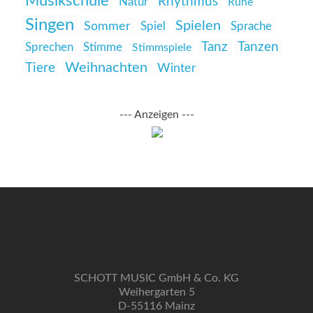
Musikschule
Rhythmus
Natur
Ruhe
Singen
Spielen
Sommer
Spiel
Sprache
Tanz
Tanzen
Sprechen
Stimme
Stimmspiele
Weihnachten
Tiere
Winter
--- Anzeigen ---
SCHOTT MUSIC GmbH & Co. KG
Weihergarten 5
D-55116 Mainz