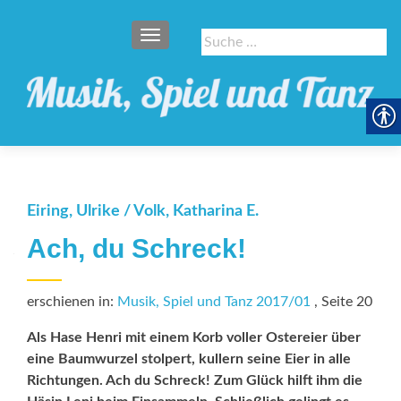
SCHALTE NAVIGATION
Suche
nach:
Eiring, Ulrike / Volk, Katharina E.
Ach, du Schreck!
erschienen in:
Musik, Spiel und Tanz 2017/01
, Seite 20
Als Hase Henri mit einem Korb voller Ostereier über
eine Baumwurzel stolpert, kullern seine Eier in alle
Richtungen. Ach du Schreck! Zum Glück hilft ihm die