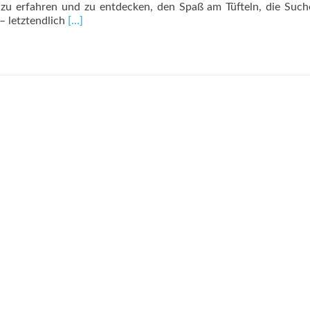
 zu erfahren und zu entdecken, den Spaß am Tüfteln, die Suc
Read
 letztendlich
[…]
more
about
Standpunkt:
Wieso,
weshalb,
warum?