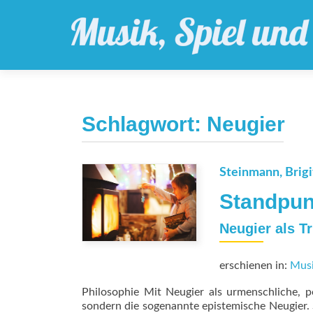
Schlagwort:
Neugier
Steinmann, Brigi
Standpun
Neugier als T
erschienen in:
Musi
Philosophie Mit Neugier als urmenschliche, po
sondern die sogenannte epistemische Neugier. S