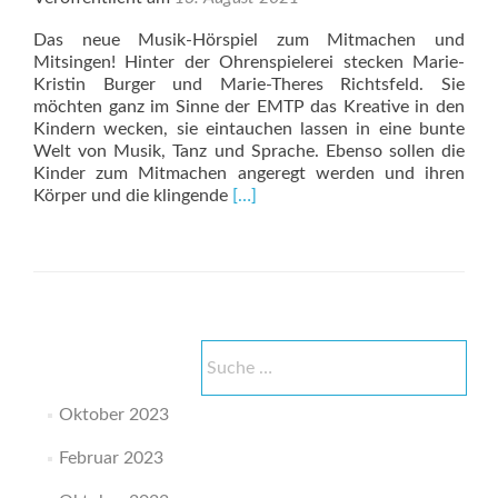
Das neue Musik-Hörspiel zum Mitmachen und
Mitsingen! Hinter der Ohrenspielerei stecken Marie-
Kristin Burger und Marie-Theres Richtsfeld. Sie
möchten ganz im Sinne der EMTP das Kreative in den
Kindern wecken, sie eintauchen lassen in eine bunte
Welt von Musik, Tanz und Sprache. Ebenso sollen die
Kinder zum Mitmachen angeregt werden und ihren
Read
Körper und die klingende
[…]
more
about
Die
M3-
Ohrenspielerei
Suche
nach:
Oktober 2023
Februar 2023