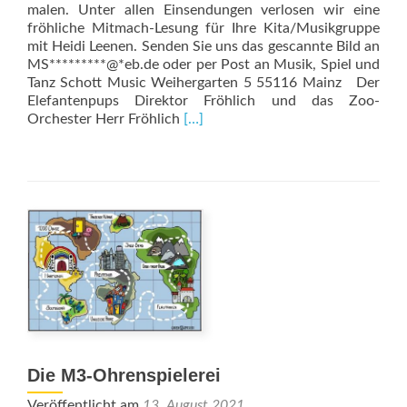
malen. Unter allen Einsendungen verlosen wir eine
fröhliche Mitmach-Lesung für Ihre Kita/Musikgruppe
mit Heidi Leenen. Senden Sie uns das gescannte Bild an
MS*********@*eb.de oder per Post an Musik, Spiel und
Tanz Schott Music Weihergarten 5 55116 Mainz Der
Elefantenpups Direktor Fröhlich und das Zoo-
Read
Orchester Herr Fröhlich
[…]
more
about
Mitmachen
und
gewinnen!
Die M3-Ohrenspielerei
Veröffentlicht am
13. August 2021