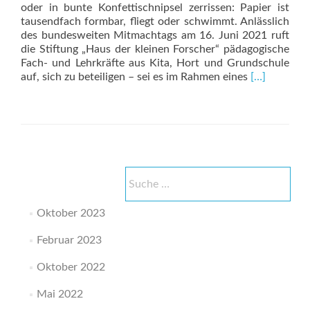
oder in bunte Konfettischnipsel zerrissen: Papier ist
tausendfach formbar, fliegt oder schwimmt. Anlässlich
des bundesweiten Mitmachtags am 16. Juni 2021 ruft
die Stiftung „Haus der kleinen Forscher“ pädagogische
Fach- und Lehrkräfte aus Kita, Hort und Grundschule
Read
auf, sich zu beteiligen – sei es im Rahmen eines
[…]
more
about
Tag
der
kleinen
Forscher
2021
Suche
nach:
Oktober 2023
Februar 2023
Oktober 2022
Mai 2022