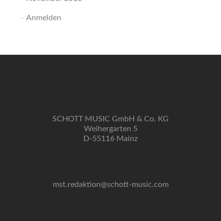
Anmelden
SCHOTT MUSIC GmbH & Co. KG
Weihergarten 5
D-55116 Mainz
mst.redaktion@schott-music.com