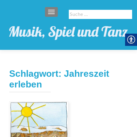
SCHALTE NAVIGATION
Suche
nach:
Schlagwort:
Jahreszeit
erleben